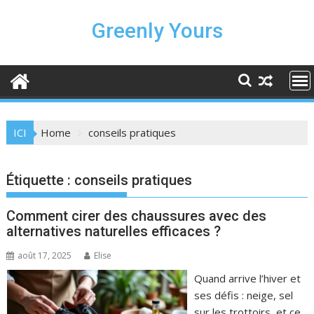
Skip
to
Greenly Yours
content
ICI
Home
conseils pratiques
Étiquette :
conseils pratiques
Comment cirer des chaussures avec des
alternatives naturelles efficaces ?
août 17, 2025
Elise
Quand arrive l’hiver et
ses défis : neige, sel
sur les trottoirs, et ce