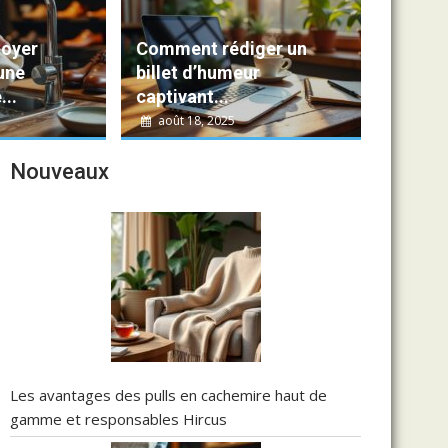
 Tout ce dont vous avez besoin pour vous démarquer e
oyer
Comment rédiger un
dernière marque de lingerie à arriver sur le...
une
billet d’humeur
..
captivant...
août 18, 2025
Nouveaux
Les avantages des pulls en cachemire haut de
gamme et responsables Hircus