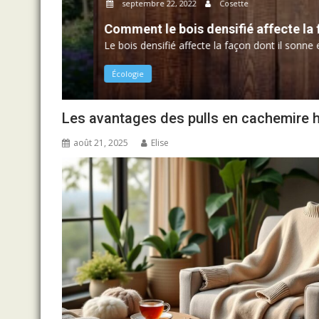
septembre 22, 2022
Cosette
r
Comment le bois densifié affecte la façon 
.
Le bois densifié affecte la façon dont il sonne et se sen
Écologie
Les avantages des pulls en cachemire 
août 21, 2025
Elise