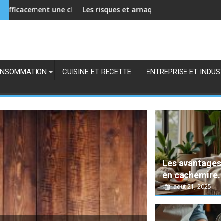
isine de cirage pour prolonger sa durée de vie ?
Les risques et arnaques du dropshipping de culottes menstruel
Comment rédiger un 
s
NSOMMATION
CUISINE ET RECETTE
ENTREPRISE ET INDUS
Les avantages
en cachemire..
août 21, 2025
septembre 22, 2022