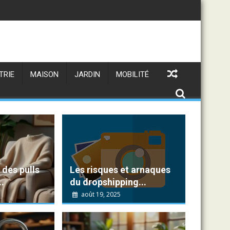
les
billet d'humeur captivant pour son blog
Comment cirer des chaussures avec des alt
TRIE
MAISON
JARDIN
MOBILITÉ
 des pulls
Les risques et arnaques
.
du dropshipping...
août 19, 2025
Cosette