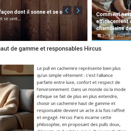
Dessous Chéri :
dont il sonne et se sent.
lingerie !
Comment nett
t....
Dessous Chéri est la 
efficacement 
chamoisine de.
Écologie
août 20, 2025
haut de gamme et responsables Hircus
Le pull en cachemire représente bien plus
qu’un simple vêtement : c’est l’alliance
parfaite entre luxe, confort et respect de
l’environnement. Dans un monde où la mode
éthique se fait de plus en plus entendre,
choisir un cachemire haut de gamme et
responsable devient un acte à la fois raffiné
et engagé. Hircus Paris incarne cette
philosophie, en proposant des pulls doux,