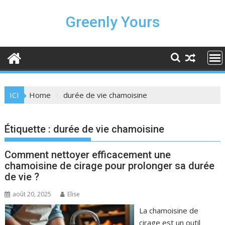
Skip
to
Greenly Yours
content
ICI
Home
durée de vie chamoisine
Étiquette :
durée de vie chamoisine
Comment nettoyer efficacement une
chamoisine de cirage pour prolonger sa durée
de vie ?
août 20, 2025
Elise
La chamoisine de
cirage est un outil