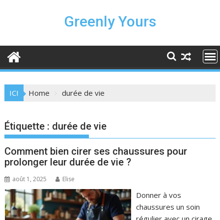
Skip
to
Greenly Yours
content
ICI
Home
durée de vie
Étiquette :
durée de vie
Comment bien cirer ses chaussures pour
prolonger leur durée de vie ?
août 1, 2025
Elise
Donner à vos
chaussures un soin
régulier avec un cirage