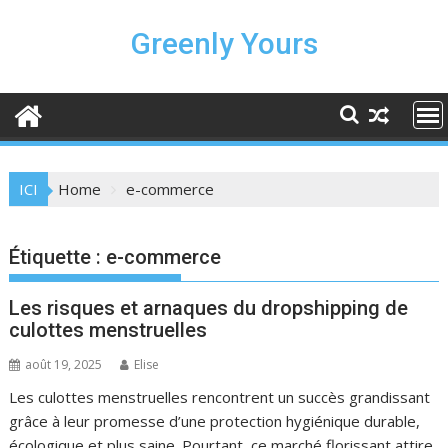
Skip
to
Greenly Yours
content
ICI
Home
e-commerce
Étiquette :
e-commerce
Les risques et arnaques du dropshipping de
culottes menstruelles
août 19, 2025
Elise
Les culottes menstruelles rencontrent un succès grandissant
grâce à leur promesse d’une protection hygiénique durable,
écologique et plus saine. Pourtant, ce marché florissant attire