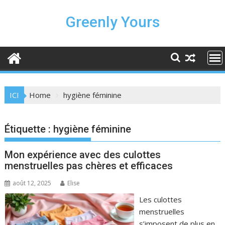
Skip
to
Greenly Yours
content
ICI
Home
hygiène féminine
Étiquette :
hygiène féminine
Mon expérience avec des culottes
menstruelles pas chères et efficaces
août 12, 2025
Elise
Les culottes
menstruelles
s’imposent de plus en