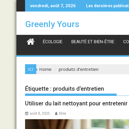
Skip
Les avantages des pulls en cachemire haut de gamme et
Comment netto
vendredi, août 7, 2026
Les dernières publica
to
content
Greenly Yours
ÉCOLOGIE
BEAUTÉ ET BIEN-ÊTRE
CO
ICI
Home
produits d’entretien
Étiquette :
produits d’entretien
Utiliser du lait nettoyant pour entreteni
août 8, 2025
Elise