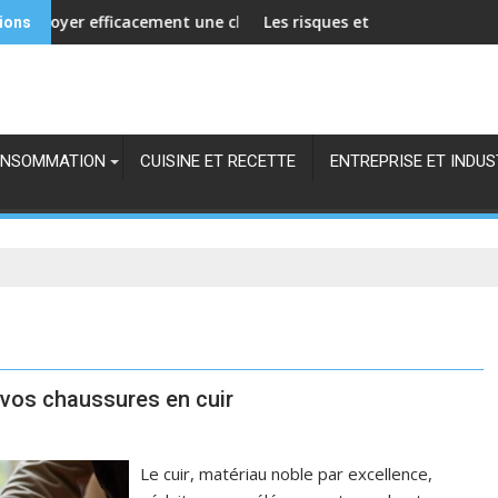
 responsables Hircus
yer efficacement une chamoisine de cirage pour prolonger sa d
Les risques et arnaques du dropship
tions
NSOMMATION
CUISINE ET RECETTE
ENTREPRISE ET INDUS
r vos chaussures en cuir
Le cuir, matériau noble par excellence,