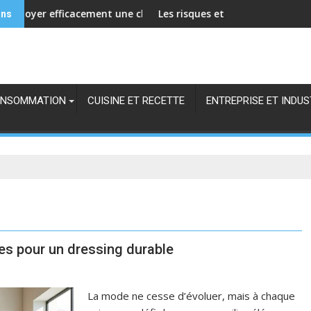
esponsables Hircus
r efficacement une chamoisine de cirage pour prolonger sa du
Les risques et arnaques du dropshipp
ons
NSOMMATION
CUISINE ET RECETTE
ENTREPRISE ET INDUS
es pour un dressing durable
La mode ne cesse d’évoluer, mais à chaque