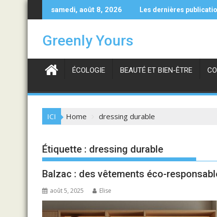
Skip
Les avantages des pulls en cachemire haut de gamme et r
Comment nettoye
samedi, août 8, 2026
Les dernières publicati
to
content
Greenly Yours
ÉCOLOGIE
BEAUTÉ ET BIEN-ÊTRE
CO
ICI
Home
dressing durable
Étiquette :
dressing durable
Balzac : des vêtements éco-responsabl
août 5, 2025
Elise