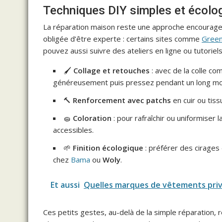
Techniques DIY simples et écolog
La réparation maison reste une approche encouragean
obligée d’être experte : certains sites comme
Green
pouvez aussi suivre des ateliers en ligne ou tutorie
🖌️
Collage et retouches
: avec de la colle c
généreusement puis pressez pendant un long m
🔨
Renforcement avec patchs
en cuir ou tiss
🧽
Coloration
: pour rafraîchir ou uniformiser
accessibles.
🌱
Finition écologique
: préférer des cirages
chez
Bama
ou
Woly
.
Et aussi
Quelles marques de vêtements privil
Ces petits gestes, au-delà de la simple réparation, 