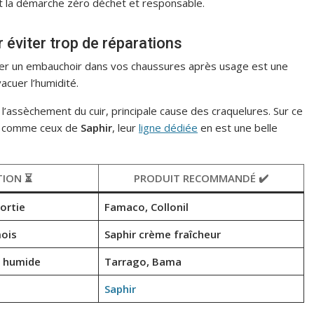
ant la démarche zéro déchet et responsable.
 éviter trop de réparations
isser un embauchoir dans vos chaussures après usage est une
acuer l’humidité.
 l’assèchement du cuir, principale cause des craquelures. Sur ce
té comme ceux de
Saphir
, leur
ligne dédiée
en est une belle
TION ⏳
PRODUIT RECOMMANDÉ ✔️
ortie
Famaco, Collonil
mois
Saphir crème fraîcheur
n humide
Tarrago, Bama
Saphir