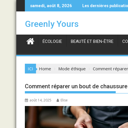
Skip
ntages des pulls en cachemire haut de gamme et responsables H
Comment nettoyer efficacemen
samedi, août 8, 2026
Les dernières publicati
to
content
Greenly Yours
ÉCOLOGIE
BEAUTÉ ET BIEN-ÊTRE
CO
ICI
Home
Mode éthique
Comment réparer 
Comment réparer un bout de chaussure 
août 14, 2025
Elise