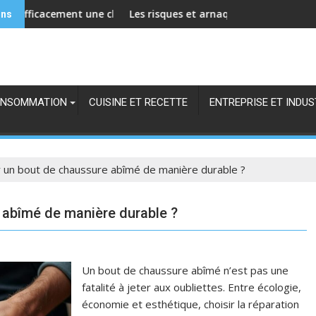
ircus
t une chamoisine de cirage pour prolonger sa durée de vie ?
Les risques et arnaques du dropshipping de culott
Comment 
ons
NSOMMATION
CUISINE ET RECETTE
ENTREPRISE ET INDUS
un bout de chaussure abîmé de manière durable ?
abîmé de manière durable ?
Un bout de chaussure abîmé n’est pas une
fatalité à jeter aux oubliettes. Entre écologie,
économie et esthétique, choisir la réparation