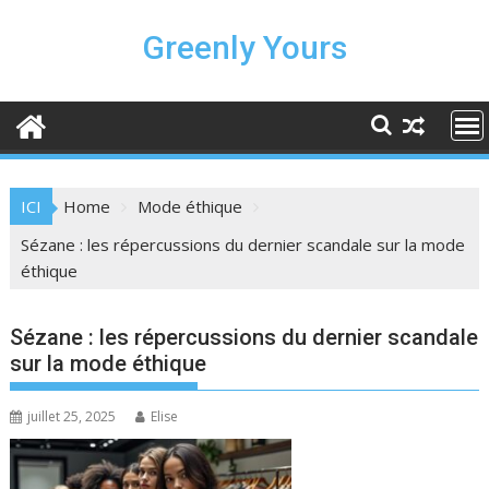
Skip
to
Greenly Yours
content
ICI
Home
Mode éthique
Sézane : les répercussions du dernier scandale sur la mode
éthique
Sézane : les répercussions du dernier scandale
sur la mode éthique
juillet 25, 2025
Elise