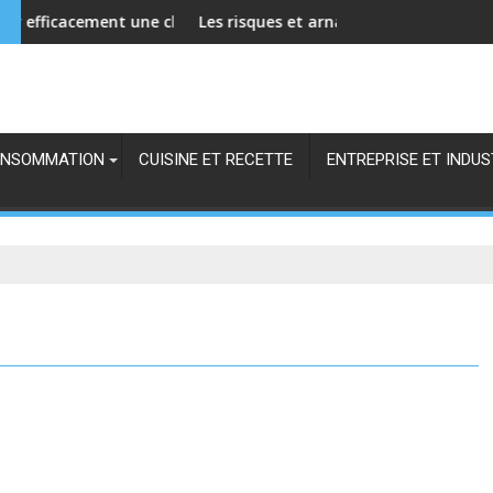
les Hircus
cement une chamoisine de cirage pour prolonger sa durée de vi
Les risques et arnaques du dropshipping de cu
Comm
s
NSOMMATION
CUISINE ET RECETTE
ENTREPRISE ET INDUS