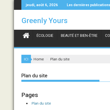
Skip
 avantages des pulls en cachemire haut de gamme et responsab
Comment nettoyer effica
jeudi, août 6, 2026
Les dernières publication
to
content
Greenly Yours
ÉCOLOGIE
BEAUTÉ ET BIEN-ÊTRE
CO
ICI
Home
Plan du site
Plan du site
Pages
Plan du site