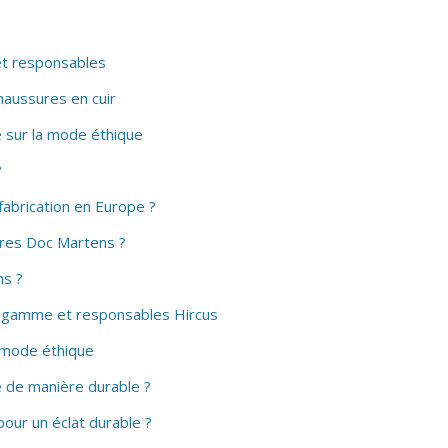
et responsables
chaussures en cuir
e sur la mode éthique
?
fabrication en Europe ?
ures Doc Martens ?
ns ?
e gamme et responsables Hircus
a mode éthique
 de manière durable ?
our un éclat durable ?